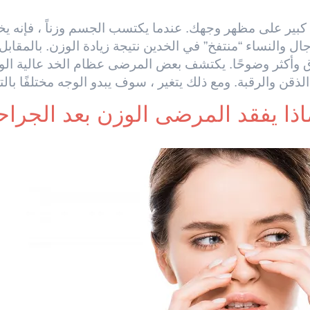
بير على مظهر وجهك. عندما يكتسب الجسم وزناً ، فإنه يخز
ال والنساء “منتفخ” في الخدين نتيجة زيادة الوزن. بالمقابل
رق وأكثر وضوحًا. يكتشف بعض المرضى عظام الخد عالية ال
ذقن والرقبة. ومع ذلك يتغير ، سوف يبدو الوجه مختلفًا بالتأ
اذا يفقد المرضى الوزن بعد الجراح