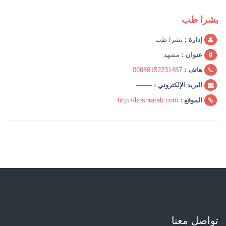
بشرا طب
إدارة :
بشرا طب
عنوان :
مشهد
هاتف :
00989152231487
البريد الإلكتروني :
--------
الموقع :
http://boshrateb.com
تواصل معنا