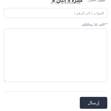
* سوال الأمان :
* اکتب لنا رسالتکم