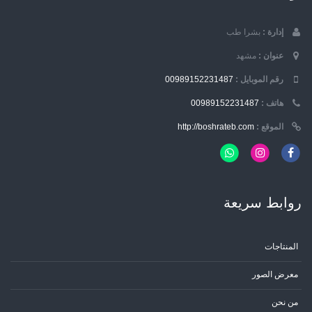
إدارة :
بشرا طب
عنوان :
مشهد
رقم الموبایل :
00989152231487
هاتف :
00989152231487
الموقع :
http://boshrateb.com
روابط سریعة
المنتاجات
معرض الصور
من نحن