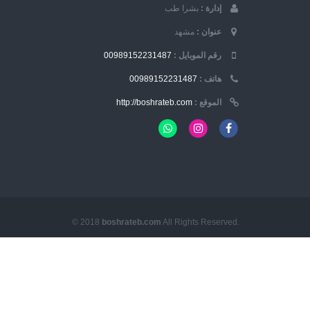
إدارة :
بشرا طب
عنوان :
مشهد
رقم الموبایل :
00989152231487
هاتف :
00989152231487
الموقع :
http://boshrateb.com
© 2018
boshrateb.com
All Rights Reserved.