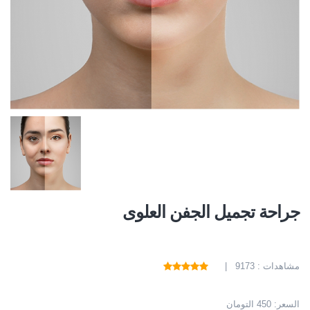
جراحة تجميل الجفن العلوى
مشاهدات : 9173 |
السعر:
450 التومان