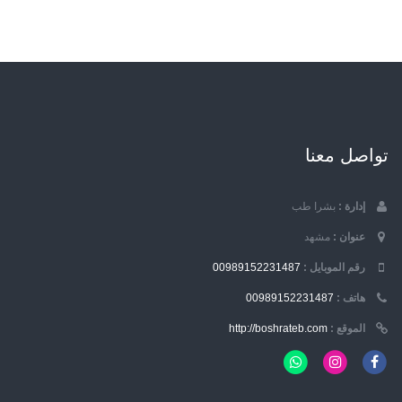
تواصل معنا
إدارة :
بشرا طب
عنوان :
مشهد
رقم الموبایل :
00989152231487
هاتف :
00989152231487
الموقع :
http://boshrateb.com