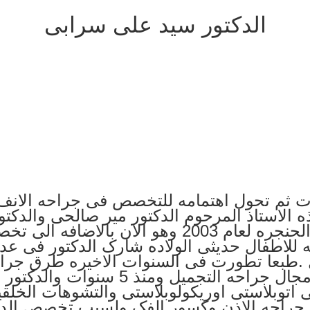
الدکتور سید علی سرابی
مجال الطب مده 3 سنوات ثم تحول اهتمامه للتخصص فی جراح
ذه الاستاذ المرحوم الدکتور میر صالحی والدک
تخصص فی جراحه الانف والاذن والحنجره لعام 2003 و
یه للاطفال حدیثی الولاده شارک الدکتور فی ع
 .طبعا تطورت فی السنوات الاخیره طرق جراحه
بنظر الاعتبار کل ما هو حدیث فی مجال ج
ی اتوبلاستی اوریکولوبلاستی والتشوهات الخلقی
فی جراحه الاذن وکسور الفک ولسبب تخصص الدک