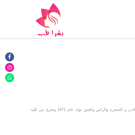
الدکتور سید علی سرابی متخصص فی جراحه الانف و الاذن و الحنجره والراس والعنق تولد عام 1971 وتخرج من کلیه