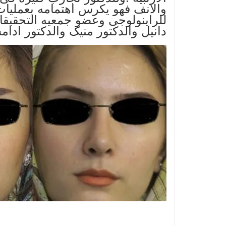
والانف فهو یکرس اهتمامه بعملیات 
للراینولوجی وعضو جمعیه التحقیقا
دانیل والدکتور منیک والدکتور ادا