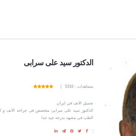
الدکتور سید علی سرابی
مشاهدات : 5316 |
تجميل الانف في ايران
الطب فی مشهد بدرجه جید جدا
: