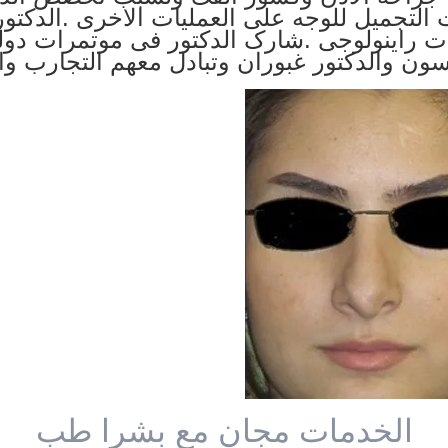
التجمیل للوجه علی العملیات الاخری .الدکتور
ت راینولوجی .شارک الدکتور فی موتمرات دولیه
مسون والدکتور غبوران وتبادل معهم التجارب وا
الخدمات مجان مع بشرا طب