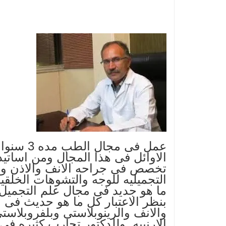
عمل فی 
الاوائل فی هذا المجال ومن اساتی
التجمیلیه للوجه والتشوهات الخلق
ما هو جدید فی مجال علم التجمیل
والانف والرینوبلاستی وبلفروبلاست
الارنبیه .وللدکتور تجارب کثیره 