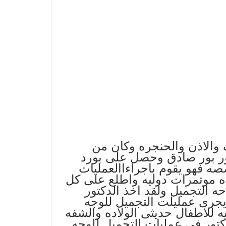
ه الانف والاذن والحنجره وکان من
تور بور صادق وحصل علی بورد
هو الان بالاضافه الی تخصصه فهو یقوم باجراءاالعملیات
ده موتمرات دولیه واطلع علی کل
 التجمیل ولقد اخذ الدکتور
راحه التجمیل ومنذ 5 سنوات والدکتور یجری عملیلت التجمیل للوجه
ه للاطفال حدیثی الولاده والشفه
تور فی عملیات التجمیل للوجه