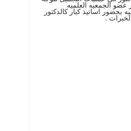
 عضو الجمعیه العلمیه
 بحضور اساتیذ کبار کالدکتور
لخبرات .